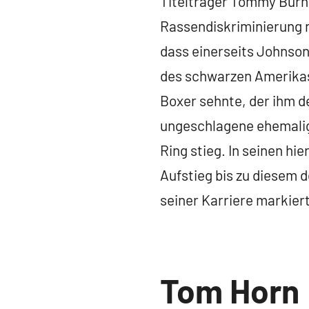
Titelträger Tommy Burns
Rassendiskriminierung 
dass einerseits Johnson 
des schwarzen Amerikas
Boxer sehnte, der ihm d
ungeschlagene ehemalig
Ring stieg. In seinen hi
Aufstieg bis zu diesem 
seiner Karriere markier
Jüngste
Tom Horn
Übersetzungen