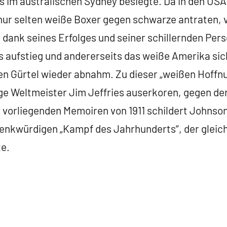
 im australischen Sydney besiegte. Da in den USA
nur selten weiße Boxer gegen schwarze antraten,
dank seines Erfolges und seiner schillernden Persö
 aufstieg und andererseits das weiße Amerika si
en Gürtel wieder abnahm. Zu dieser „weißen Hoffn
e Weltmeister Jim Jeffries auserkoren, gegen den
er vorliegenden Memoiren von 1911 schildert Johnso
denkwürdigen „Kampf des Jahrhunderts“, der gleic
te.