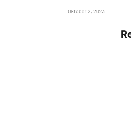
von
Oktober 2, 2023
admin
R