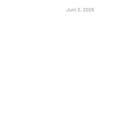
von
Juni 2, 2026
admin