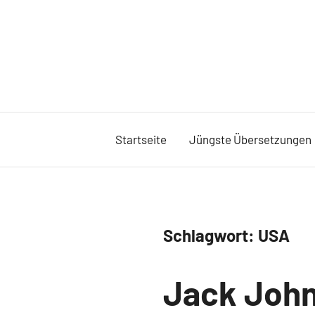
Zum
Inhalt
springen
Startseite
Jüngste Übersetzungen
Schlagwort:
USA
Jüngste
Jack Joh
Übersetzungen