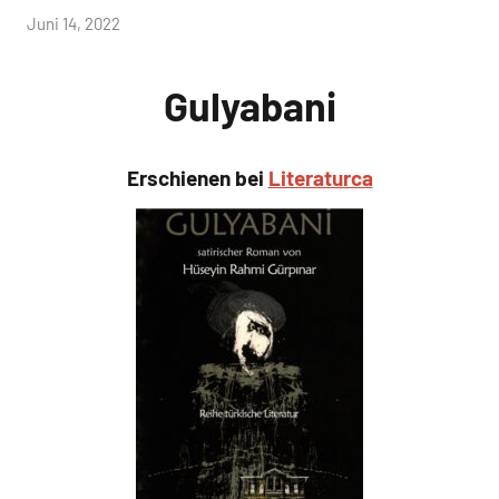
von
Juni 14, 2022
admin
Gulyabani
Erschienen bei
Literaturca