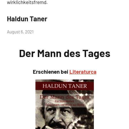
wirklichkeitsfremd.
Haldun Taner
Jüngste
Übersetzungen
von
August 6, 2021
admin
Der Mann des Tages
Erschienen bei
Literaturca