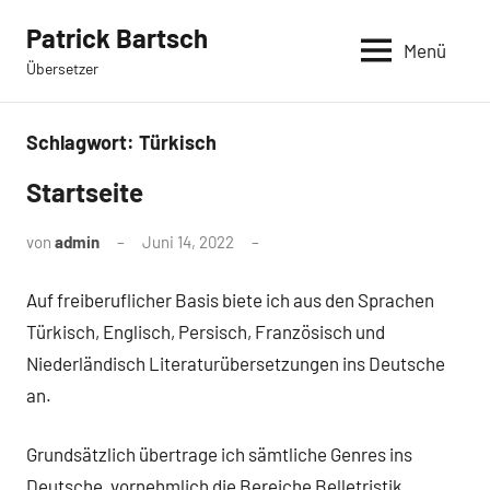
Zum
Patrick Bartsch
Inhalt
Menü
Übersetzer
springen
Schlagwort:
Türkisch
Startseite
von
admin
Juni 14, 2022
Auf freiberuflicher Basis biete ich aus den Sprachen
Türkisch, Englisch, Persisch, Französisch und
Niederländisch Literaturübersetzungen ins Deutsche
an.
Grundsätzlich übertrage ich sämtliche Genres ins
Deutsche, vornehmlich die Bereiche Belletristik,