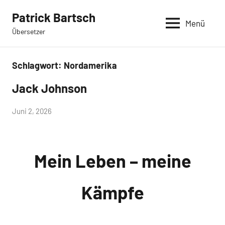
Zum
Patrick Bartsch
Inhalt
Menü
Übersetzer
springen
Schlagwort:
Nordamerika
Jack Johnson
Jüngste
Übersetzungen
von
Juni 2, 2026
admin
Mein Leben – meine
Kämpfe