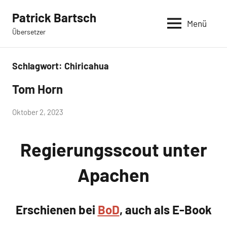
Zum
Patrick Bartsch
Inhalt
Menü
Übersetzer
springen
Schlagwort:
Chiricahua
Tom Horn
Jüngste
Übersetzungen
von
Oktober 2, 2023
admin
Regierungsscout unter
Apachen
Erschienen bei
BoD
, auch als E-Book