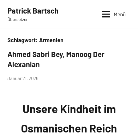
Zum
Patrick Bartsch
Inhalt
Menü
Übersetzer
springen
Schlagwort:
Armenien
Ahmed Sabri Bey, Manoog Der
Jüngste
Übersetzungen
Alexanian
von
Januar 21, 2026
admin
Unsere Kindheit im
Osmanischen Reich